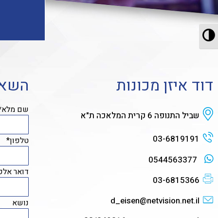
מתג ניגודיות גבוהה
דוד איזן מכונות
השאי
שם מלא*
כתובת
שביל התנופה 6 קרית המלאכה ת"א
מספר טלפון
03-6819191
טלפון*
מספר וואטצאפ
0544563377
דואר אלק
מספר פקס
03-6815366
כתובת דואר אלקטרוני
d_eisen@netvision.net.il
נושא