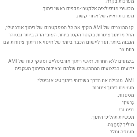
מערכות בקרה.
מכשירי מניפולציה אלקטרו-מכניים ראשי ריתוך.
מערכות ראייה של אזורי קשת.
קו המוצרים של AMI מקיף את כל הספקטרום של ריתוך אורביטלי,
החל מריתוך צינורות בקוטר הקטן ביותר, העובי הדק ביותר ובטוהר
הגבוה ביותר, ועד ליישום הכבד ביותר של חיפוי או ריתוך צינורות עם
רווח צר.
ביצועים ללא תחרות. ראשי ריתוך אורביטליים וספקי כוח של AMI
ידועים בביצועים המתמשכים שלהם ובאיכות הריתוך העקבית
AMI מובילה את הדרך בשירותי ריתוך טיג אוביטלי:
תעשיות ריתוך צינורות.
מספנות.
גַרעִינִי.
נפט וגז.
תעשיות תהליכי היתוך.
מוֹלִיך לְמֶחֱצָה.
תעופה וחלל.